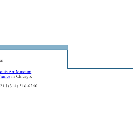
Louis Art Museum
.
France
in Chicago.
121 | (314) 516-6240