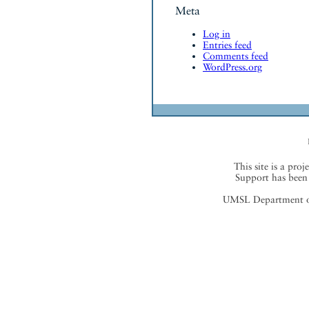
Meta
Log in
Entries feed
Comments feed
WordPress.org
This site is a proj
Support has been 
UMSL Department of 