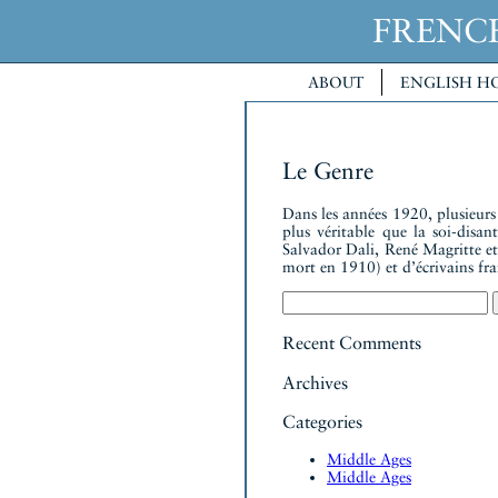
FREN
ABOUT
ENGLISH H
Le Genre
Dans les années 1920, plusieurs 
plus véritable que la soi-disant
Salvador Dali, René Magritte et
mort en 1910) et d’écrivains f
Search
for:
Recent Comments
Archives
Categories
Middle Ages
Middle Ages