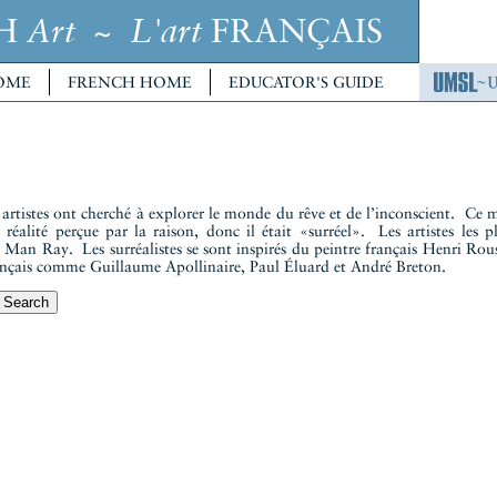
CH
~
FRANÇAIS
Art
L'art
OME
FRENCH HOME
EDUCATOR'S GUIDE
artistes ont cherché à explorer le monde du rêve et de l’inconscient. Ce m
 réalité perçue par la raison, donc il était «surréel». Les artistes les 
 Man Ray. Les surréalistes se sont inspirés du peintre français Henri Rou
rançais comme Guillaume Apollinaire, Paul Éluard et André Breton.