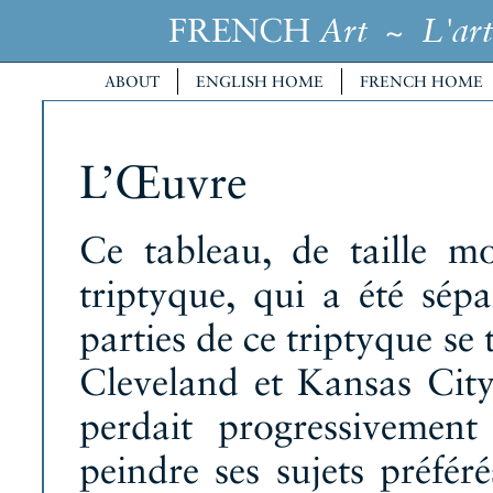
FRENCH
~
Art
L'art
ABOUT
ENGLISH HOME
FRENCH HOME
L’Œuvre
Ce tableau, de taille mo
triptyque, qui a été sé
parties de ce triptyque se
Cleveland et Kansas City
perdait progressivement
peindre ses sujets préfé