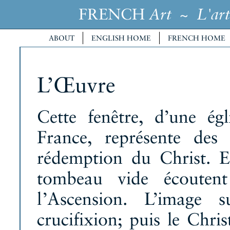
FRENCH
~
Art
L'art
ABOUT
ENGLISH HOME
FRENCH HOME
L’Œuvre
Cette fenêtre, d’une égl
France, représente des
rédemption du Christ. E
tombeau vide écouten
l’Ascension. L’image 
crucifixion; puis le Chris