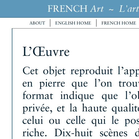
FRENCH
~
Art
L'art
ABOUT
ENGLISH HOME
FRENCH HOME
L’Œuvre
Cet objet reproduit l’ap
en pierre que l’on trou
format indique que l’o
privée, et la haute quali
celui ou celle qui le po
riche. Dix-huit scènes