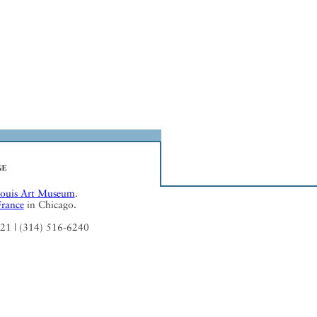
Louis Art Museum
.
France
in Chicago.
121 | (314) 516-6240