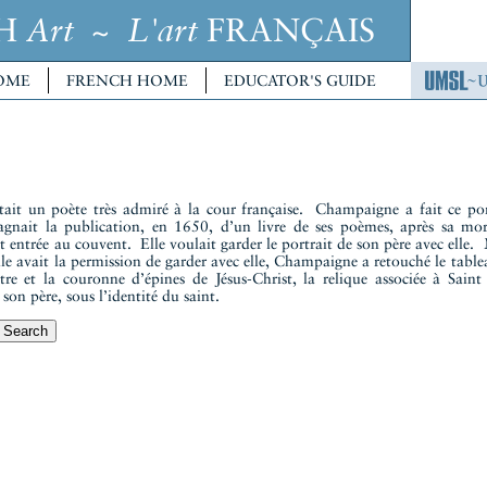
CH
~
FRANÇAIS
Art
L'art
OME
FRENCH HOME
EDUCATOR'S GUIDE
tait un poète très admiré à la cour française. Champaigne a fait ce po
agnait la publication, en 1650, d’un livre de ses poèmes, après sa mo
st entrée au couvent. Elle voulait garder le portrait de son père avec elle. 
elle avait la permission de garder avec elle, Champaigne a retouché le tab
re et la couronne d’épines de Jésus-Christ, la relique associée à Sai
 son père, sous l’identité du saint.