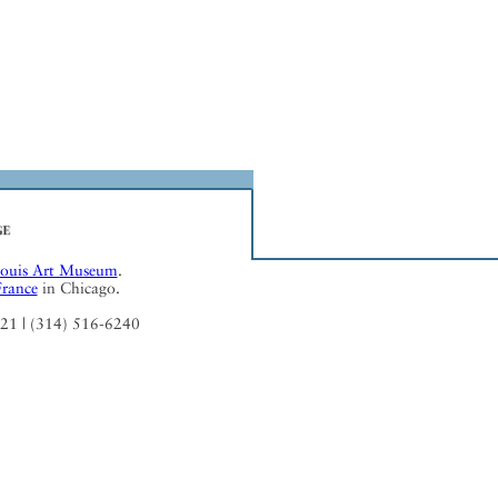
Louis Art Museum
.
France
in Chicago.
121 | (314) 516-6240