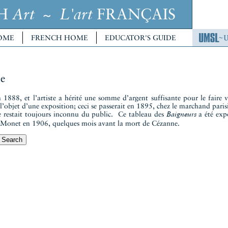
CH
~
FRANÇAIS
Art
L'art
OME
FRENCH HOME
EDUCATOR'S GUIDE
e
1888, et l’artiste a hérité une somme d’argent suffisante pour le faire
 l’objet d’une exposition; ceci se passerait en 1895, chez le marchand par
 restait toujours inconnu du public. Ce tableau des
a été expo
Baigneurs
de Monet en 1906, quelques mois avant la mort de Cézanne.