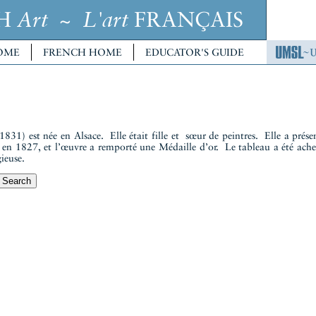
CH
~
FRANÇAIS
Art
L'art
OME
FRENCH HOME
EDUCATOR'S GUIDE
31) est née en Alsace. Elle était fille et sœur de peintres. Elle a prése
s, en 1827, et l’œuvre a remporté une Médaille d’or. Le tableau a été ache
gieuse.