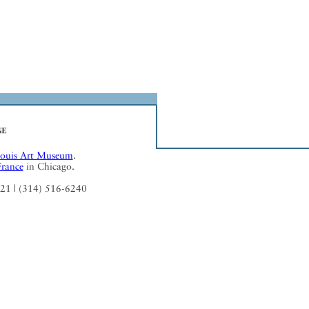
Louis Art Museum
.
France
in Chicago.
121 | (314) 516-6240