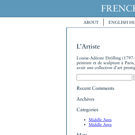
FREN
ABOUT
ENGLISH H
L’Artiste
Louise-Adéone Drölling (1797-18
peinture et de sculpture à Pari
avait une collection d’art presti
Search
for:
Recent Comments
Archives
Categories
Middle Ages
Middle Ages
Meta