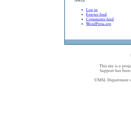
Log in
Entries feed
Comments feed
WordPress.org
This site is a proj
Support has been 
UMSL Department of 