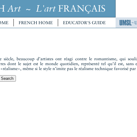
CH
~
FRANÇAIS
Art
L'art
OME
FRENCH HOME
EDUCATOR'S GUIDE
 siècle, beaucoup d’artistes ont réagi contre le romantisme, qui souli
vres dont le sujet est le monde quotidien, représenté tel qu’il est, san
 «réalisme», même si le style n’imite pas le réalisme technique favorisé par