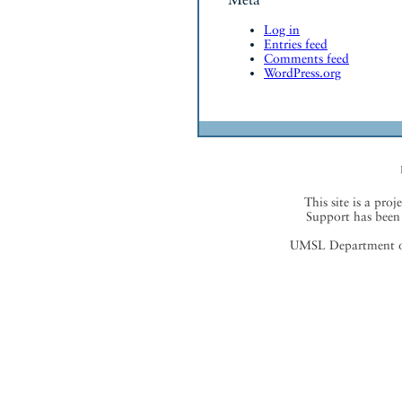
Log in
Entries feed
Comments feed
WordPress.org
This site is a proj
Support has been 
UMSL Department of 