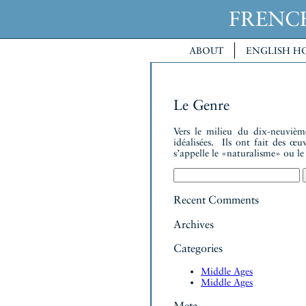
FREN
ABOUT
ENGLISH H
Le Genre
Vers le milieu du dix-neuvième
idéalisées. Ils ont fait des œu
s’appelle le «naturalisme» ou le
Search
for:
Recent Comments
Archives
Categories
Middle Ages
Middle Ages
Meta