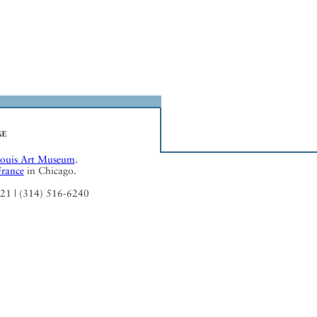
Louis Art Museum
.
France
in Chicago.
121 | (314) 516-6240