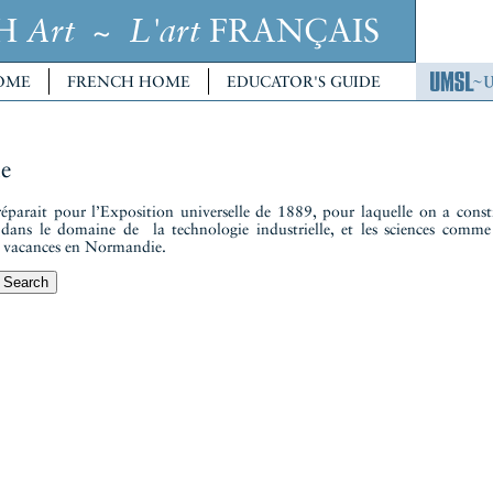
CH
~
FRANÇAIS
Art
L'art
OME
FRENCH HOME
EDUCATOR'S GUIDE
e
réparait pour l’Exposition universelle de 1889, pour laquelle on a constr
s dans le domaine de la technologie industrielle, et les sciences comme
es vacances en Normandie.