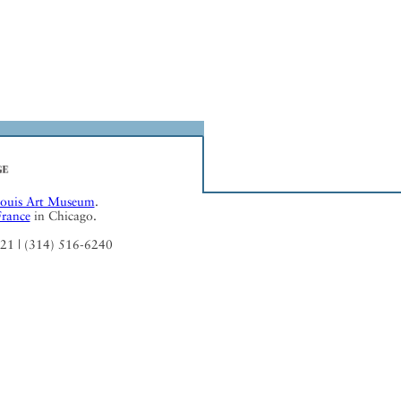
Louis Art Museum
.
France
in Chicago.
121 | (314) 516-6240