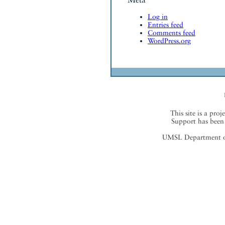
Log in
Entries feed
Comments feed
WordPress.org
This site is a proj
Support has been 
UMSL Department of 