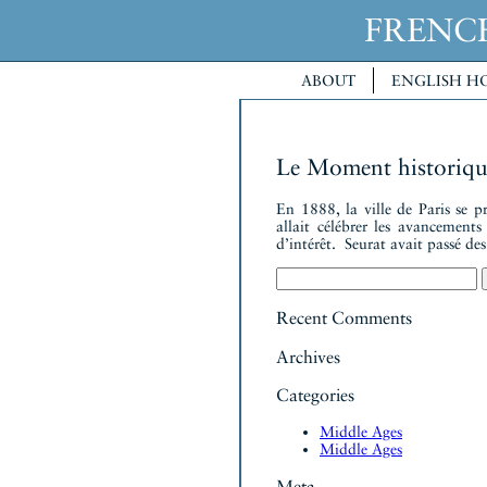
FREN
ABOUT
ENGLISH H
Le Moment historiqu
En 1888, la ville de Paris se p
allait célébrer les avancement
d’intérêt. Seurat avait passé d
Search
for:
Recent Comments
Archives
Categories
Middle Ages
Middle Ages
Meta