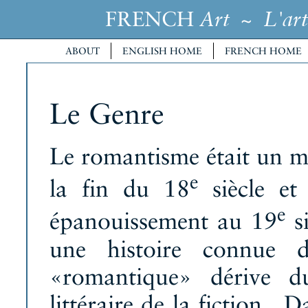
FRENCH
~
Art
L'art
ABOUT
ENGLISH HOME
FRENCH HOME
Le Genre
Le romantisme était un 
e
la fin du 18
siècle et
e
épanouissement au 19
si
une histoire connue d
«romantique» dérive 
littéraire de la fiction. 