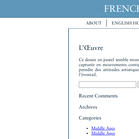
FREN
ABOUT
ENGLISH H
L’Œuvre
Ce dessin en pastel semble montr
capturée en mouvements contigu
prendre des attitudes artistiq
l’éventail.
Search
for:
Recent Comments
Archives
Categories
Middle Ages
Middle Ages