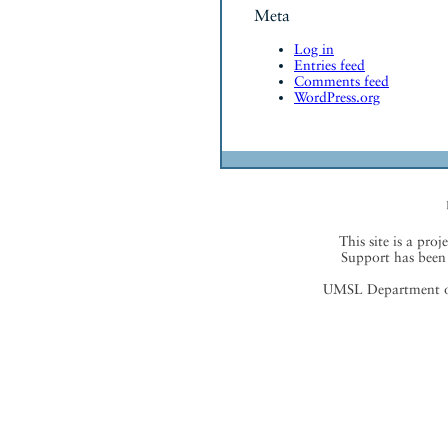
Meta
Log in
Entries feed
Comments feed
WordPress.org
This site is a proj
Support has been 
UMSL Department of 