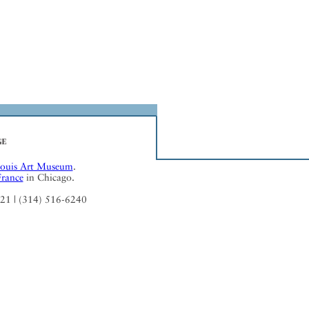
Louis Art Museum
.
France
in Chicago.
121 | (314) 516-6240