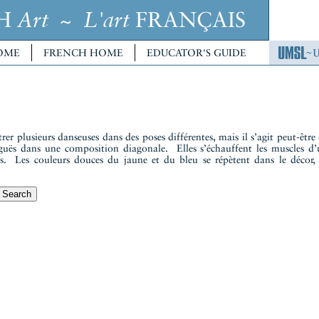
CH
~
FRANÇAIS
Art
L'art
OME
FRENCH HOME
EDUCATOR'S GUIDE
er plusieurs danseuses dans des poses différentes, mais il s’agit peut-êtr
ës dans une composition diagonale. Elles s’échauffent les muscles d’u
ues. Les couleurs douces du jaune et du bleu se répètent dans le décor, 