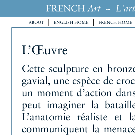
FRENCH
~
Art
L'art
ABOUT
ENGLISH HOME
FRENCH HOME
L’Œuvre
Cette sculpture en bronz
gavial, une espèce de croc
un moment d’action dans
peut imaginer la bataill
L’anatomie réaliste et 
communiquent la menace e