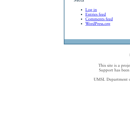
Log in
Entries feed
Comments feed
WordPress.org
This site is a proj
Support has been 
UMSL Department of 