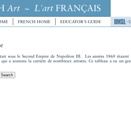
CH
~
FRANÇAIS
Art
L'art
OME
FRENCH HOME
EDUCATOR'S GUIDE
e
était sous le Second Empire de Napoléon III. Les années 1860 étaient 
qui a soutenu la carrière de nombreux artistes. Ce tableau a eu un gr