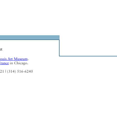
Louis Art Museum
.
France
in Chicago.
121 | (314) 516-6240