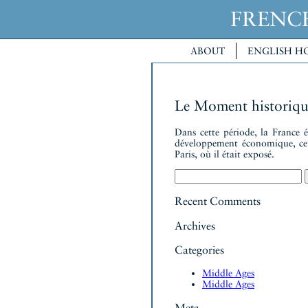
FREN
ABOUT
ENGLISH H
Le Moment historiqu
Dans cette période, la France 
développement économique, ce 
Paris, où il était exposé.
Search
for:
Recent Comments
Archives
Categories
Middle Ages
Middle Ages
Meta