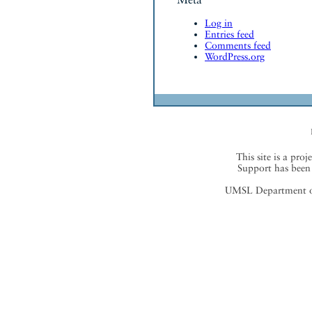
Log in
Entries feed
Comments feed
WordPress.org
This site is a proj
Support has been 
UMSL Department of 