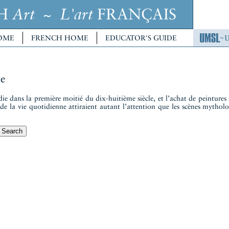
CH
~
FRANÇAIS
Art
L'art
OME
FRENCH HOME
EDUCATOR'S GUIDE
e
die dans la première moitié du dix-huitième siècle, et l’achat de peintures 
s de la vie quotidienne attiraient autant l’attention que les scènes mythol