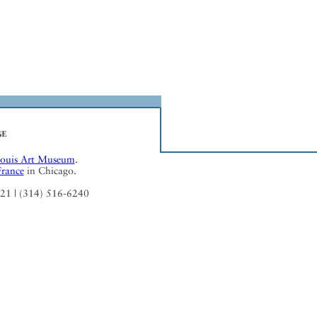
Louis Art Museum
.
France
in Chicago.
121 | (314) 516-6240