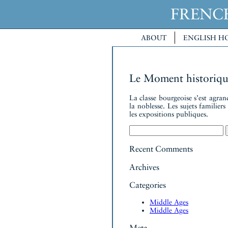
FREN
ABOUT
ENGLISH H
Le Moment historiqu
La classe bourgeoise s’est agran
la noblesse. Les sujets familier
les expositions publiques.
Search
for:
Recent Comments
Archives
Categories
Middle Ages
Middle Ages
Meta