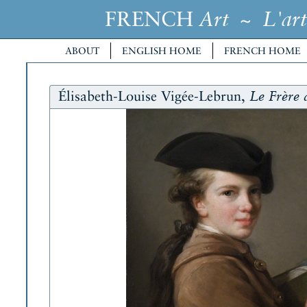
FRENCH
~
Art
L'art
ABOUT
ENGLISH HOME
FRENCH HOME
Élisabeth-Louise Vigée-Lebrun,
Le Frère d