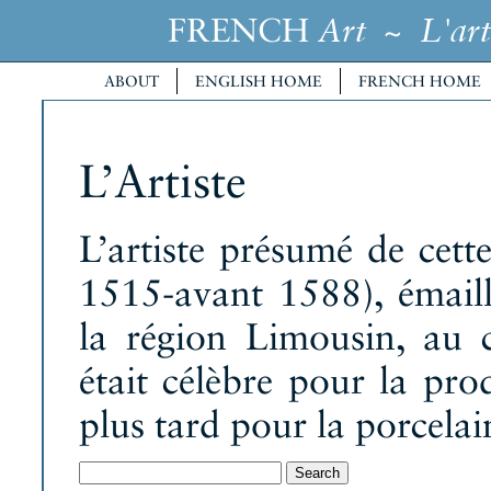
FRENCH
~
Art
L'art
ABOUT
ENGLISH HOME
FRENCH HOME
L’Artiste
L’artiste présumé de cett
1515-avant 1588), émaill
la région Limousin, au 
était célèbre pour la pro
plus tard pour la porcelai
Search
for: